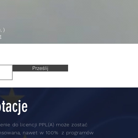
, )
t
Prześlij
tacje
enie do licencji PPL(A) może zostać
ansowana, nawet w 100% z programów