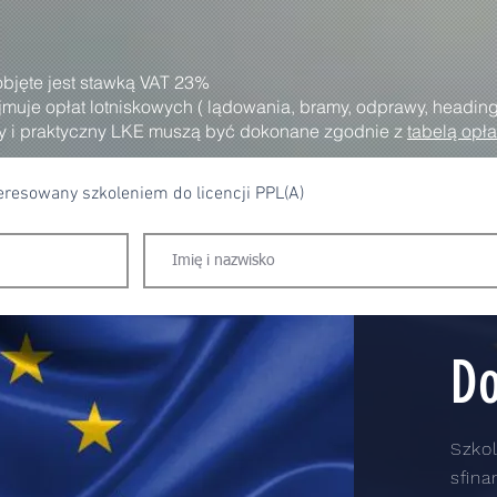
objęte jest stawką VAT 23%
jmuje opłat lotniskowych ( lądowania, bramy, odprawy, heading
ny i praktyczny LKE muszą być dokonane zgodnie z
tabelą opła
teresowany szkoleniem do licencji PPL(A)
Do
Szkol
sfin