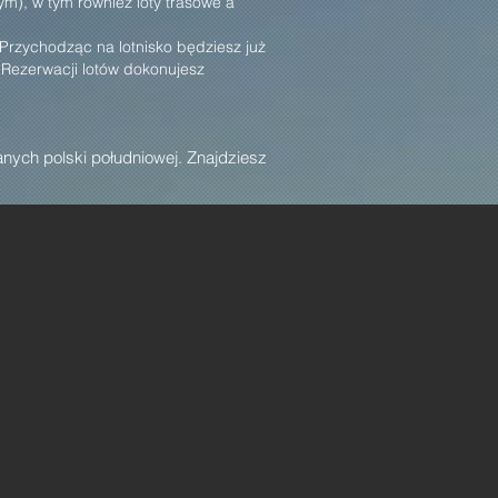
m), w tym również loty trasowe a
 Przychodząc na lotnisko będziesz już
. Rezerwacji lotów dokonujesz
anych polski południowej. Znajdziesz