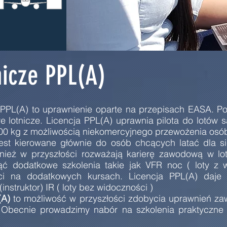
nicze PPL(A)
PPL(A) to uprawnienie oparte na przepisach EASA. Po 
 lotnicze. Licencja PPL(A) uprawnia pilota do lotów
700 kg z możliwością niekomercyjnego przewożenia osó
jest kierowane głównie do osób chcących latać dla si
nież w przyszłości rozważają karierę zawodową w lotn
ć dodatkowe szkolenia takie jak VFR noc ( loty z 
ści na dodatkowych kursach. Licencja PPL(A) daje 
nstruktor) IR ( loty bez widoczności )
(A)
to możliwość w przyszłości zdobycia uprawnień za
. Obecnie prowadzimy nabór na szkolenia praktyczn
R.