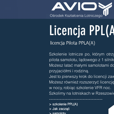
Ośrodek Kształcenia Lotniczego
Licencja PPL(
licencja Pilota PPLA(A)
Szkolenie lotnicze po, którym otrz
pilota samolotu, lądowego z 1 silni
Możesz latać małymi samolotami d
przyjaciółmi i rodziną.
Jest to pierwszy krok do licencji z
Możesz również rozszerzyć licencję
w nocy, robiąc szkolenie VFR noc.
Szkolimy na lotniskach w Rzeszowi
-----------------------------------
> szkolenie PPL(A)
> Jak zacząć
> samoloty