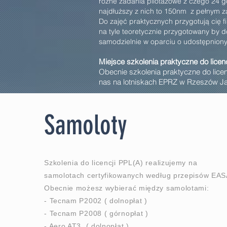
różne zadania pilotażowe z czego 24 g
najdłuższy z nich to 150nm z pełnym za
Do zajęć praktycznych przygotują cię f
na tyle teoretycznie przygotowany by d
samodzielnie w oparciu o udostępniony
Miejsce szkolenia praktyczne do licenc
Obecnie szkolenia praktyczne do licen
nas na lotniskach EPRZ w Rzeszów J
Samoloty
Szkolenia do licencji PPL(A) realizujemy na
samolotach certyfikowanych według przepisów EAS
Obecnie możesz wybierać między samolotami:
- Tecnam P2002 ( dolnopłat )
- Tecnam P2008 ( górnopłat )
- Aero AT3 ( dolnopłat )