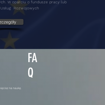
ych. W oparciu o fundusze pracy lub
 Usług Rozwojowych
zczegóły
FA
Q
więcisz na naukę.