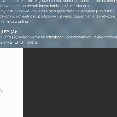
odzin z instruktorem, 5 godzin samodzielnie ( pod nadzorem naziemny
trzymaniem na dwóch innym lotnisku niż lotnisko odlotu.
ilmy instruktażowe, dokładnie opisujące zadania stawiane przed tobą.
oskonalić umiejętności pilotażowe i utrwalać zagadnienia teoretyczne
 terminarz online.
ji PPL(A):
cji PPL(A) wykonujemy na lotniskach kontrolowanych i niekontrolow
asionka i EPKR Krosno
A.