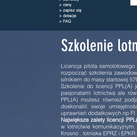
> ceny
> zapisz się
> dotacje
> FAQ
Szkolenie lot
Licencja pilota samolotowego 
rozpocząć szkolenia zawodowe
silnikiem do masy startowej 5
Szkolenie do licencji PPL(A) 
pasjonatami lotnictwa ale rów
PPL(A) możesz również podją
doskonalić swoje umiejętno
uprawnień dodatkowych np FI (i
Największe zalety licencji PPL
w lotnictwie komunikacyjnym
Krosno . lotniska EPRZ i EPK