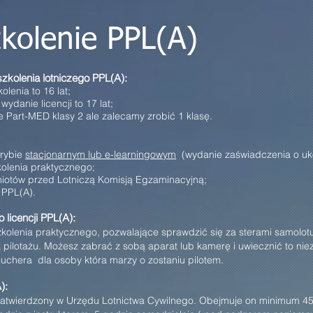
zkolenie PPL(A)
kolenia lotniczego PPL(A):
lenia to 16 lat;
wydanie licencji to 17 lat;
 Part-MED klasy 2 ale zalecamy zrobić 1 klasę.
trybie
stacjonarnym lub e-learningowym
(wydanie zaświadczenia o ukoń
olenia praktycznego;
iotów przed Lotniczą Komisją Egzaminacyjną;
 PPL(A).
licencji PPL(A):
kolenia praktycznego, pozwalające sprawdzić się za sterami samolotu
k pilotażu. Możesz zabrać z sobą aparat lub kamerę i uwiecznić to nie
ouchera dla osoby która marzy o zostaniu pilotem.
):
zatwierdzony w Urzędu Lotnictwa Cywilnego. Obejmuje on minimum 45