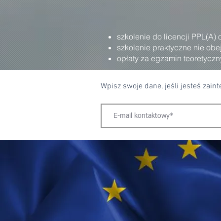
szkolenie do licencji PPL(A) 
szkolenie praktyczne nie obe
opłaty za egzamin teoretycz
Wpisz swoje dane, jeśli jesteś zain