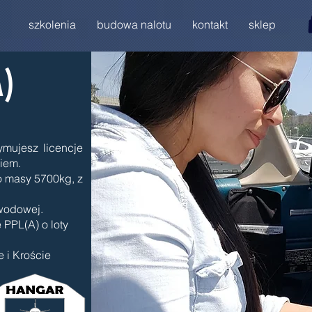
szkolenia
budowa nalotu
kontakt
sklep
A)
ymujesz licencje
kiem.
o masy 5700kg, z
awodowej.
 PPL(A) o loty
e i Kroście