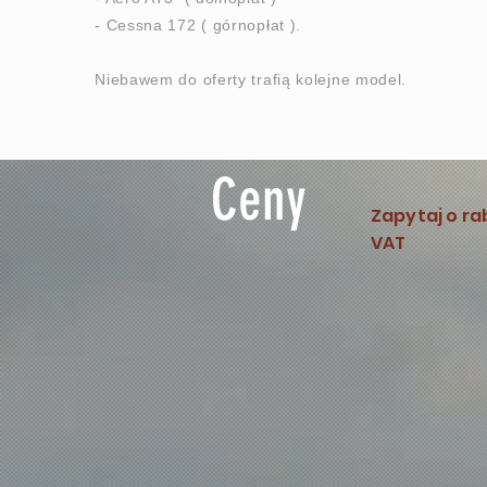
- Cessna 172 ( górnopłat ).
Niebawem do oferty trafią kolejne model.
Ceny
Zapytaj o ra
VAT