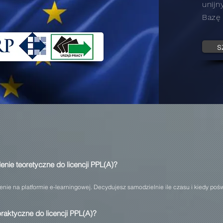
unijn
Bazę
s
enie teoretyczne do licencji PPL(A)?
enie na platformie e-learningowej. Decydujesz samodzielnie ile czasu i kiedy poś
raktyczne do licencji PPL(A)?