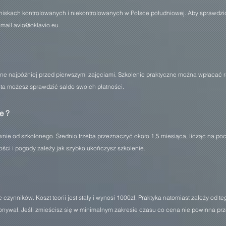
niskach kontrolowanych i niekontrolowanych w Polsce południowej. Aby sprawdzi
 mail avio@oklavio.eu.
e najpóźniej przed pierwszymi zajęciami. Szkolenie praktyczne można wpłacać ra
ota możesz sprawdzić saldo swoich płatności.
e ?
ównie od szkolonego. Średnio trzeba przeznaczyć około 1,5 miesiąca, licząc na poc
ości i pogody zależy jak szybko ukończysz szkolenie.
 czynników. Koszt teorii jest stały i wynosi 1000zł. Praktyka natomiast zależy od 
konywał. Jeśli zmieścisz się w minimalnym zakresie czasu co cena nie powinna pr